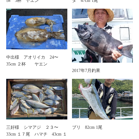
㎝ 3杯 ヤエン
タ 47cm 1尾
中出様 アオリイカ 24〜
35cm ２杯 ヤエン
2017年7月釣果
三好様 シマアジ ２３〜
ブリ 82cm 1尾
33cm １７尾 ハマチ 43cm １