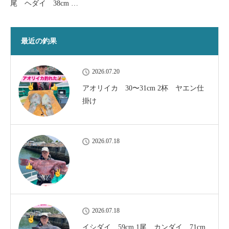
尾 ヘダイ 38cm …
最近の釣果
2026.07.20
アオリイカ 30〜31cm 2杯 ヤエン仕
掛け
2026.07.18
2026.07.18
イシダイ 59cm 1尾 カンダイ 71cm