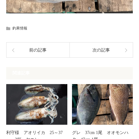
釣果情報
前の記事
次の記事
関連記事
利守様 アオリイカ 25～37
グレ 37cm 1尾 オオモンハ