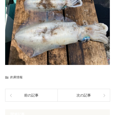
釣果情報
前の記事
次の記事
関連記事