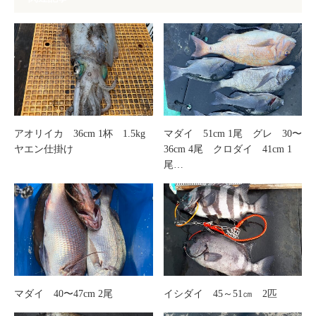
アオリイカ 36cm 1杯 1.5kg
マダイ 51cm 1尾 グレ 30〜
ヤエン仕掛け
36cm 4尾 クロダイ 41cm 1
尾…
マダイ 40〜47cm 2尾
イシダイ 45～51㎝ 2匹