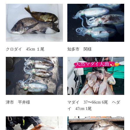
クロダイ 45cm １尾
知多市 関様
津市 平井様
マダイ 37〜66cm 6尾 ヘダ
イ 47cm 1尾