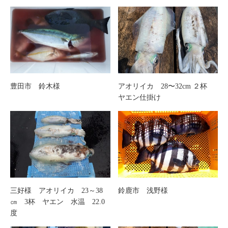
豊田市 鈴木様
アオリイカ 28〜32cm ２杯
ヤエン仕掛け
三好様 アオリイカ 23～38
鈴鹿市 浅野様
㎝ 3杯 ヤエン 水温 22.0
度