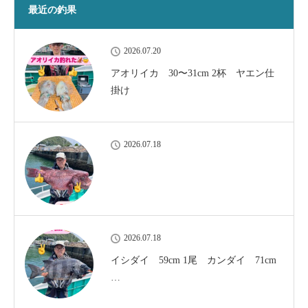
最近の釣果
2026.07.20
アオリイカ 30〜31cm 2杯 ヤエン仕
掛け
2026.07.18
2026.07.18
イシダイ 59cm 1尾 カンダイ 71cm
…