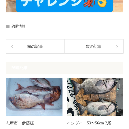
釣果情報
前の記事
次の記事
関連記事
志摩市 伊藤様
イシダイ 53〜56cm 2尾