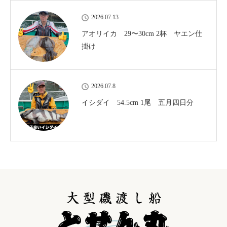
2026.07.13
アオリイカ 29〜30cm 2杯 ヤエン仕
掛け
2026.07.8
イシダイ 54.5cm 1尾 五月四日分