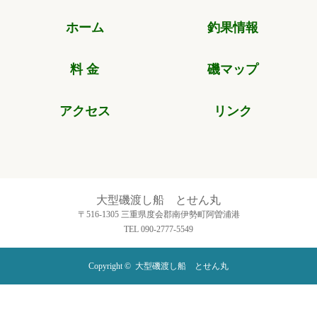
ホーム
釣果情報
料 金
磯マップ
アクセス
リンク
大型磯渡し船 とせん丸
〒516-1305 三重県度会郡南伊勢町阿曽浦港
TEL 090-2777-5549
Copyright ©
大型磯渡し船 とせん丸