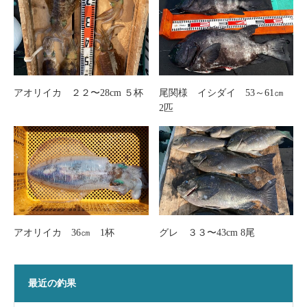
アオリイカ ２２〜28cm ５杯
尾関様 イシダイ 53～61㎝
2匹
アオリイカ 36㎝ 1杯
グレ ３３〜43cm 8尾
最近の釣果