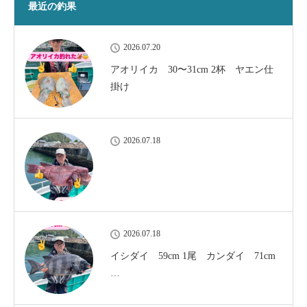
最近の釣果
2026.07.20
アオリイカ 30〜31cm 2杯 ヤエン仕
掛け
2026.07.18
2026.07.18
イシダイ 59cm 1尾 カンダイ 71cm
…