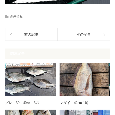
釣果情報
前の記事
次の記事
関連記事
グレ 39～40㎝ 3匹
マダイ 42cm 1尾