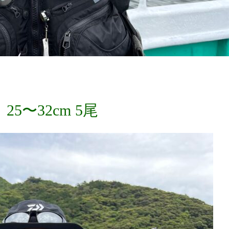
5〜32cm 5尾