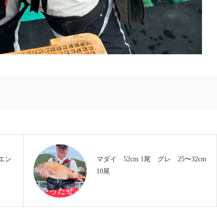
ヤエン
マダイ 52cm 1尾 グレ 25〜32cm
10尾