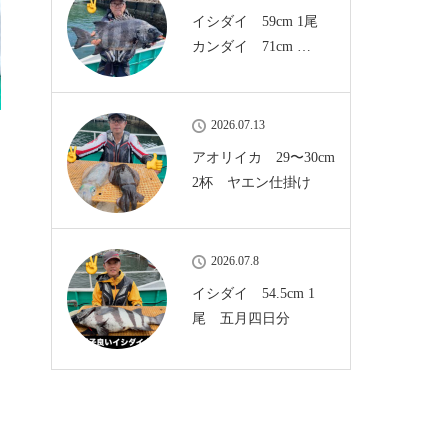
イシダイ 59cm 1尾
カンダイ 71cm …
2026.07.13
アオリイカ 29〜30cm
2杯 ヤエン仕掛け
2026.07.8
イシダイ 54.5cm 1
尾 五月四日分