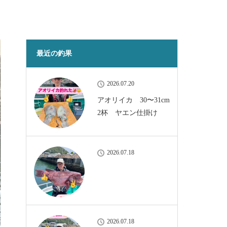
最近の釣果
2026.07.20
アオリイカ 30〜31cm
2杯 ヤエン仕掛け
2026.07.18
2026.07.18