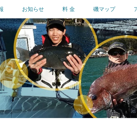
報
お知らせ
料 金
磯マップ