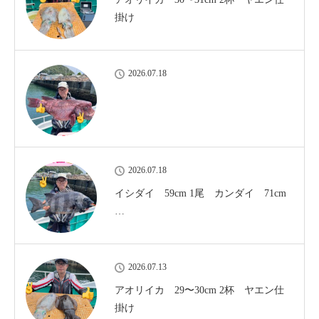
掛け
2026.07.18
2026.07.18
イシダイ 59cm 1尾 カンダイ 71cm
…
2026.07.13
アオリイカ 29〜30cm 2杯 ヤエン仕
掛け