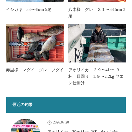
イシガキ 38〜45cm 5尾
八木様 グレ ３１〜38.5cm 3
尾
赤里様 マダイ グレ ブダイ
アオリイカ ３９〜41cm ３
杯 目回り 1.９〜2.2kg ヤエ
ン仕掛け
最近の釣果
2026.07.20
アオリイカ 30〜31cm 2杯 ヤエン仕