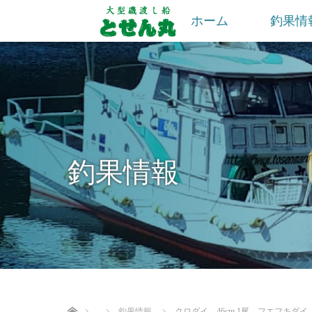
ホーム
釣果情
釣果情報
ホーム
釣果情報
クロダイ 46cm 1尾 フエフキダイ 4