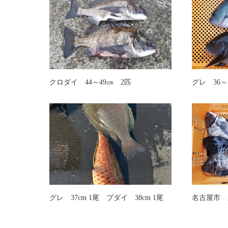
クロダイ 44～49㎝ 2匹
グレ 36～
グレ 37cm 1尾 ブダイ 38cm 1尾
名古屋市 