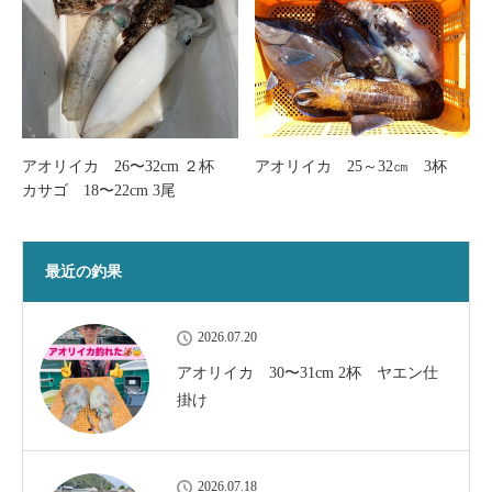
アオリイカ 26〜32cm ２杯
アオリイカ 25～32㎝ 3杯
カサゴ 18〜22cm 3尾
最近の釣果
2026.07.20
アオリイカ 30〜31cm 2杯 ヤエン仕
掛け
2026.07.18