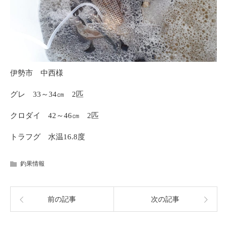
伊勢市 中西様
グレ 33～34㎝ 2匹
クロダイ 42～46㎝ 2匹
トラフグ 水温16.8度
釣果情報
前の記事
次の記事