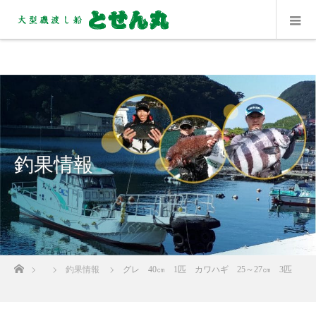
釣果情報
ホーム
釣果情報
グレ 40㎝ 1匹 カワハギ 25～27㎝ 3匹