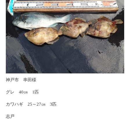
神戸市 串田様
グレ 40㎝ 1匹
カワハギ 25～27㎝ 3匹
志戸