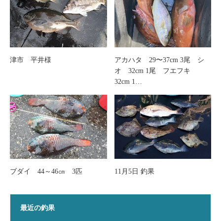
津市 平井様
アカハタ 29〜37cm 3尾 シ
オ 32cm 1尾 フエフキ
32cm 1…
ブダイ 44～46㎝ 3匹
11月5日 釣果
最近の釣果