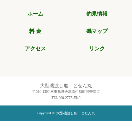
ホーム
釣果情報
料 金
磯マップ
アクセス
リンク
大型磯渡し船 とせん丸
〒516-1305 三重県度会郡南伊勢町阿曽浦港
TEL 090-2777-5549
Copyright ©
大型磯渡し船 とせん丸