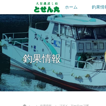
ホーム
釣果情
釣果情報
ホーム
釣果情報
ブダイ 31〜41cm 23尾