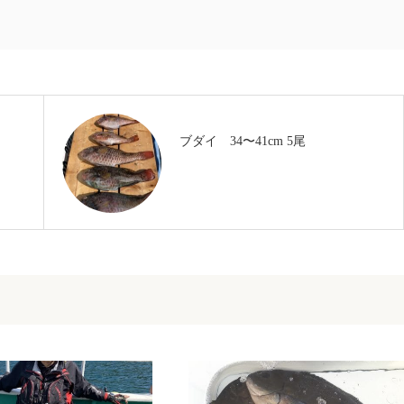
ブダイ 34〜41cm 5尾