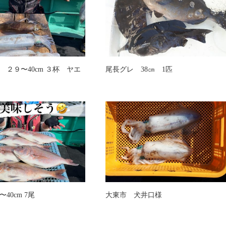
 ２９〜40cm ３杯 ヤエ
尾長グレ 38㎝ 1匹
40cm 7尾
大東市 犬井口様