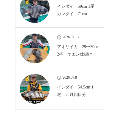
イシダイ 59cm 1尾
カンダイ 71cm …
2026.07.13
アオリイカ 29〜30cm
2杯 ヤエン仕掛け
2026.07.8
イシダイ 54.5cm 1
尾 五月四日分