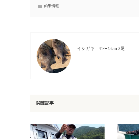
釣果情報
イシガキ 41〜43cm 2尾
関連記事