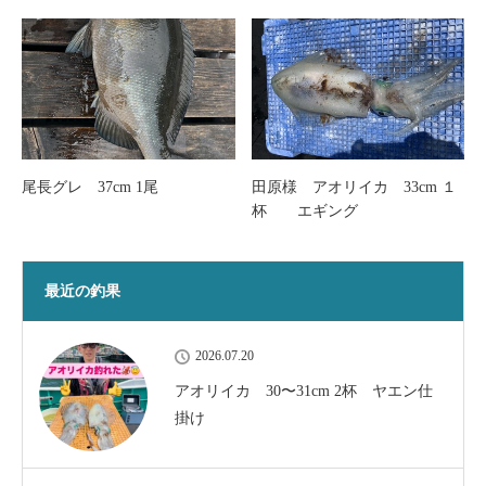
尾長グレ 37cm 1尾
田原様 アオリイカ 33cm １
杯 エギング
最近の釣果
2026.07.20
アオリイカ 30〜31cm 2杯 ヤエン仕
掛け