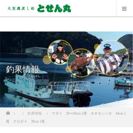
釣果情報
ホーム
釣果情報
マダイ 36〜60cm 2尾 オオモンハタ 44cm 1
尾 クロダイ 38cm 1尾