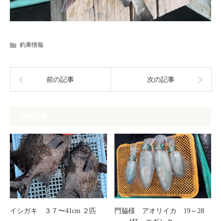
釣果情報
前の記事
次の記事
関連記事
イシガキ ３７〜41cm ２匹
門脇様 アオリイカ 19～28