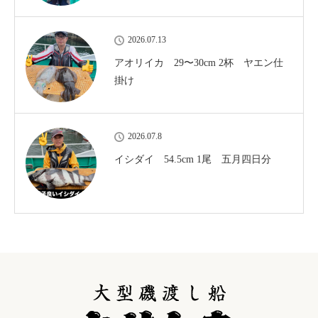
2026.07.13
アオリイカ 29〜30cm 2杯 ヤエン仕
掛け
2026.07.8
イシダイ 54.5cm 1尾 五月四日分