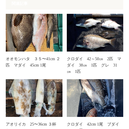
関連記事
オオモンハタ ３５〜41cm ２
クロダイ 42～50㎝ 2匹 マ
匹 マダイ 45cm 1尾
ダイ 38㎝ 1匹 グレ 31
㎝ 1匹
アオリイカ 25〜36cm ３杯
クロダイ 42cm 1尾 ブダイ