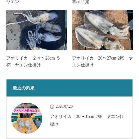
ヤエン
39cm 1尾
アオリイカ ２４〜28cm ５
アオリイカ 26〜27cm 2尾 ヤ
杯 ヤエン仕掛け
エン仕掛け
最近の釣果
2026.07.20
アオリイカ 30〜31cm 2杯 ヤエン仕
掛け