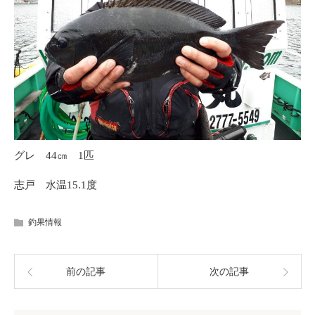
グレ 44㎝ 1匹
志戸 水温15.1度
釣果情報
前の記事
次の記事