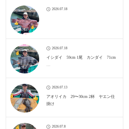
2026.07.18
2026.07.18
イシダイ 59cm 1尾 カンダイ 71cm
…
2026.07.13
アオリイカ 29〜30cm 2杯 ヤエン仕
掛け
2026.07.8