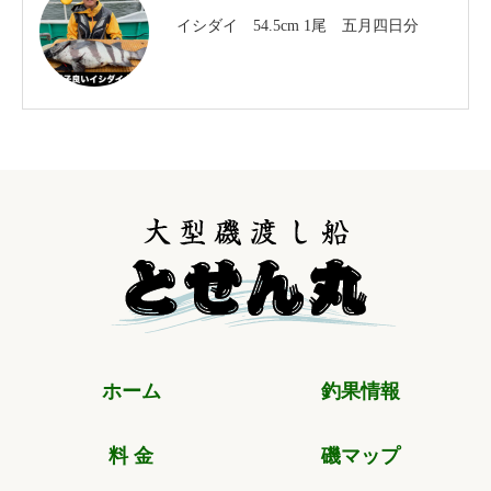
イシダイ 54.5cm 1尾 五月四日分
ホーム
釣果情報
料 金
磯マップ