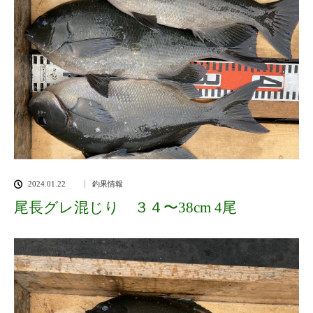
2024.01.22
釣果情報
尾長グレ混じり ３４〜38cm 4尾