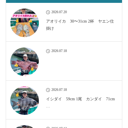
2026.07.20
アオリイカ 30〜31cm 2杯 ヤエン仕
掛け
2026.07.18
2026.07.18
イシダイ 59cm 1尾 カンダイ 71cm
…