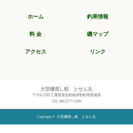
ホーム
釣果情報
料 金
磯マップ
アクセス
リンク
大型磯渡し船 とせん丸
〒516-1305 三重県度会郡南伊勢町阿曽浦港
TEL 090-2777-5549
Copyright ©
大型磯渡し船 とせん丸