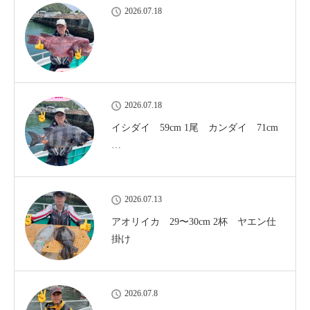
2026.07.18
2026.07.18
イシダイ 59cm 1尾 カンダイ 71cm
…
2026.07.13
アオリイカ 29〜30cm 2杯 ヤエン仕
掛け
2026.07.8