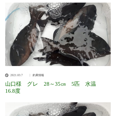
2021.03.7
釣果情報
山口様 グレ 28～35㎝ 5匹 水温
16.8度