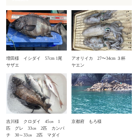
増田様 イシダイ 57cm 1尾
アオリイカ 27〜34cm ３杯
サザエ
ヤエン
吉川様 クロダイ 45㎝ 1
京都府 もろ様
匹 グレ 33㎝ 2匹 カンパ
チ 30～33㎝ 2匹 マダイ