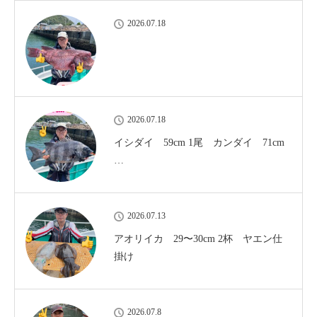
2026.07.18
2026.07.18
イシダイ 59cm 1尾 カンダイ 71cm
…
2026.07.13
アオリイカ 29〜30cm 2杯 ヤエン仕
掛け
2026.07.8