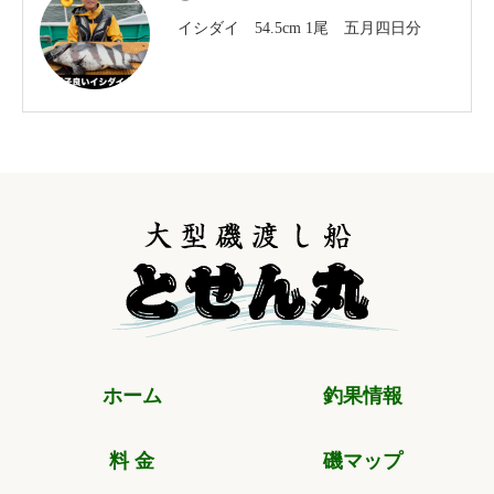
イシダイ 54.5cm 1尾 五月四日分
ホーム
釣果情報
料 金
磯マップ