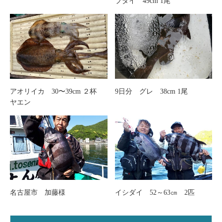
ブダイ 49cm 1尾
アオリイカ 30〜39cm ２杯
9日分 グレ 38cm 1尾
ヤエン
名古屋市 加藤様
イシダイ 52～63㎝ 2匹