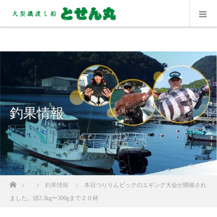
釣果情報
ホーム
釣果情報
本日つりりんピックのエギング大会が開催され
ました。頭2.3kg〜300gまで２０杯