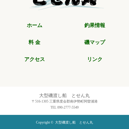
ホーム
釣果情報
料 金
磯マップ
アクセス
リンク
大型磯渡し船 とせん丸
〒516-1305 三重県度会郡南伊勢町阿曽浦港
TEL 090-2777-5549
Copyright ©
大型磯渡し船 とせん丸