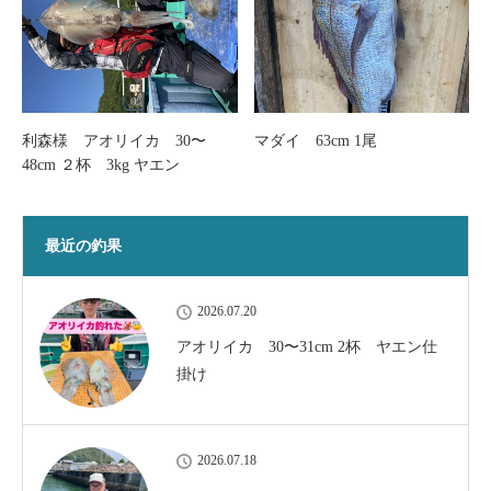
利森様 アオリイカ 30〜
マダイ 63cm 1尾
48cm ２杯 3kg ヤエン
最近の釣果
2026.07.20
アオリイカ 30〜31cm 2杯 ヤエン仕
掛け
2026.07.18